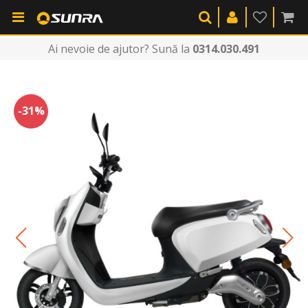
Ai nevoie de ajutor? Sună la
0314.030.491
-31%