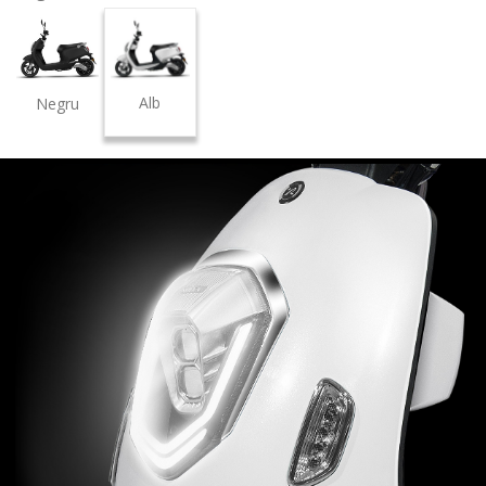
Alb
Negru