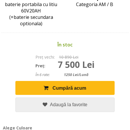
baterie portabila cu litiu
Categoria AM / B
60V20AH
(+baterie secundara
optionala)
În stoc
Preţ vechi:
10 890 Lei
7 500 Lei
Preţ:
În 6 rate:
1250
Lei/lună
Cumpără acum
Adaugă la favorite
Alege Culoare