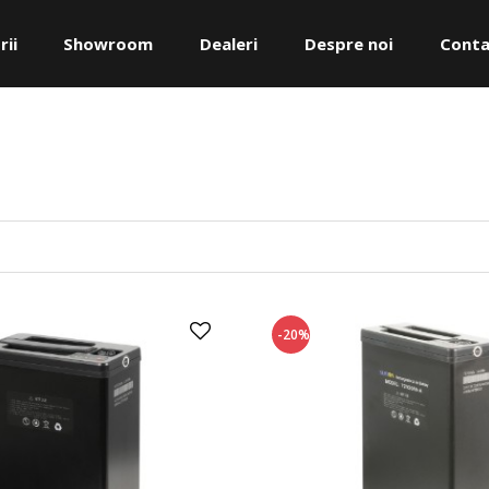
rii
Showroom
Dealeri
Despre noi
Conta
-20%