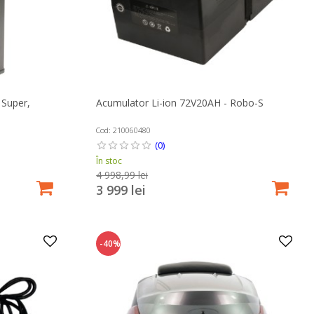
 Super,
Acumulator Li-ion 72V20AH - Robo-S
Cod: 210060480
(0)
În stoc
4 998,99 lei
3 999 lei
-40%