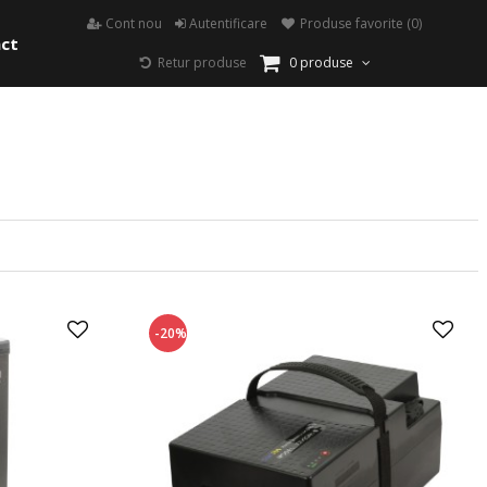
Cont nou
Autentificare
Produse favorite
(0)
ct
Retur produse
0 produse
-20%