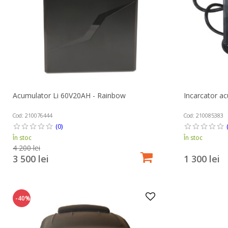
Incarcator a
Acumulator Li 60V20AH - Rainbow
Cod: 210085383
Cod: 210076444
(0)
În stoc
În stoc
4 200 lei
1 300 lei
3 500 lei
-40%