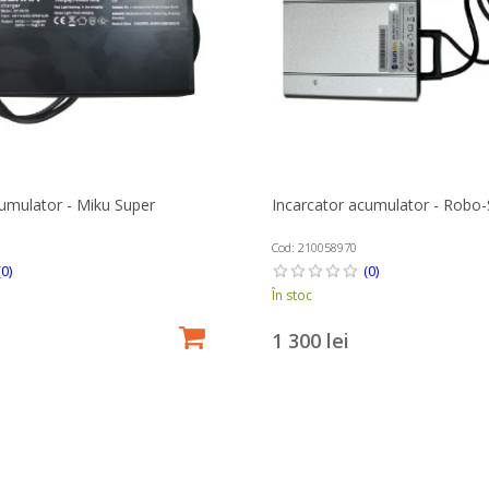
cumulator - Miku Super
Incarcator acumulator - Robo-
Cod: 210058970
(0)
(0)
În stoc
1 300 lei