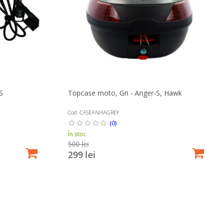
S
Topcase moto, Gri - Anger-S, Hawk
Cod: CASEANHAGREY
(0)
În stoc
500 lei
299 lei