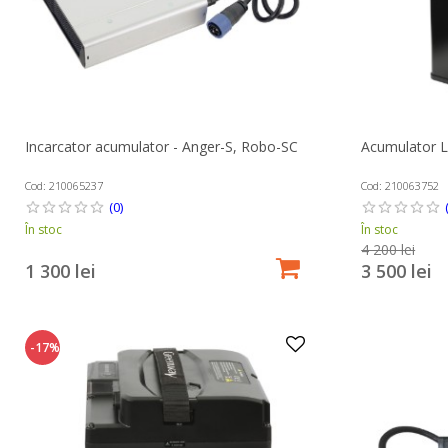
Incarcator acumulator - Anger-S, Robo-SC
Acumulator L
Cod: 210065237
Cod: 210063752
(0)
În stoc
În stoc
4 200 lei
1 300 lei
3 500 lei
-17%