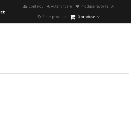
Cont nou
Autentificare
Produse favorite
(0)
ct
Retur produse
0 produse