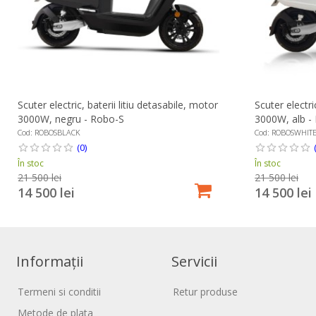
Scuter electric, baterii litiu detasabile, motor
Scuter electri
3000W, negru - Robo-S
3000W, alb -
Cod: ROBOSBLACK
Cod: ROBOSWHIT
(0)
În stoc
În stoc
21 500 lei
21 500 lei
14 500 lei
14 500 lei
Informații
Servicii
Termeni si conditii
Retur produse
Metode de plata