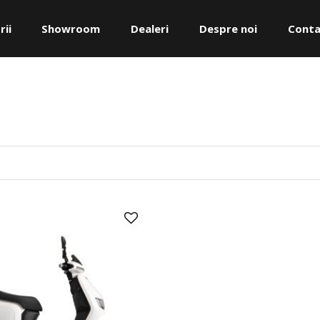
rii
Showroom
Dealeri
Despre noi
Conta