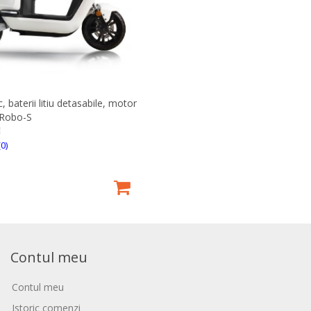
c, baterii litiu detasabile, motor
 Robo-S
E
(0)
Contul meu
Contul meu
Istoric comenzi